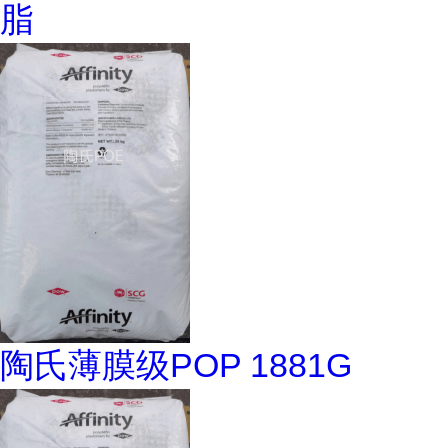
脂
陶氏薄膜级POP 1881G