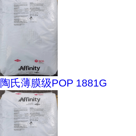
陶氏薄膜级POP 1881G