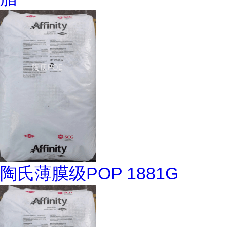
陶氏薄膜级POP 1881G