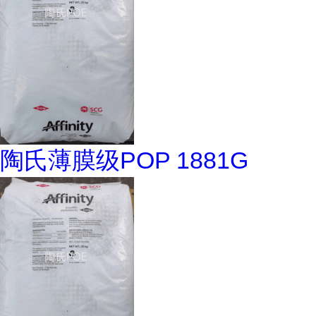
陶氏薄膜级POP 1881G