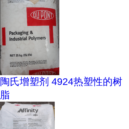
陶氏增塑剂 4924热塑性的树
脂