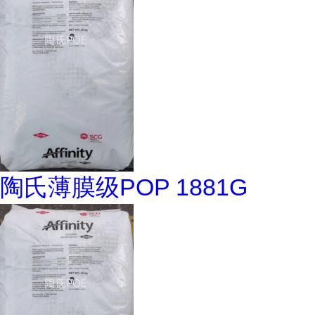
陶氏薄膜级POP 1881G