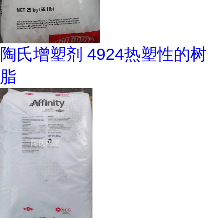
陶氏增塑剂 4924热塑性的树
脂