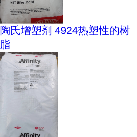
陶氏增塑剂 4924热塑性的树
脂