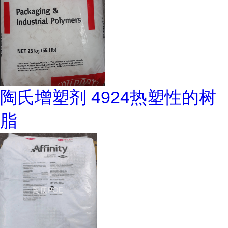
陶氏增塑剂 4924热塑性的树
脂