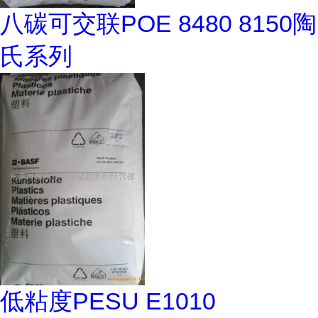
八碳可交联POE 8480 8150陶
氏系列
低粘度PESU E1010