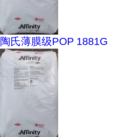
陶氏薄膜级POP 1881G