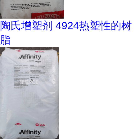
陶氏增塑剂 4924热塑性的树
脂