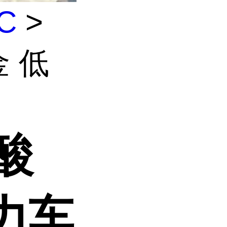
C
>
金 低
碳酸
力车