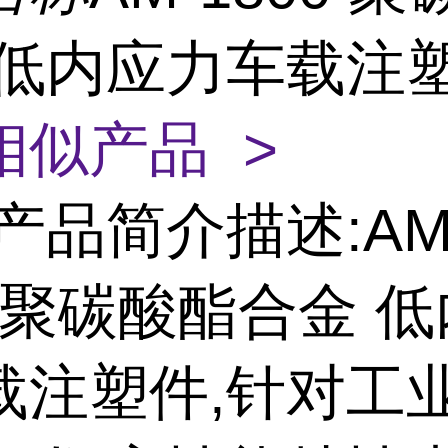
 低内应力车载注
相似产品 >
产品简介描述:AM
0 聚碳酸酯合金 
载注塑件,针对工