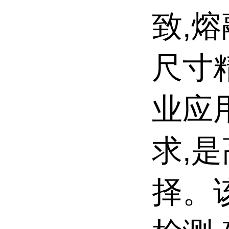
致,
尺寸
业应
求,
择。