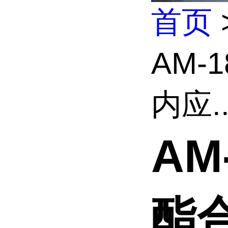
首页
AM-
内应..
AM
酯