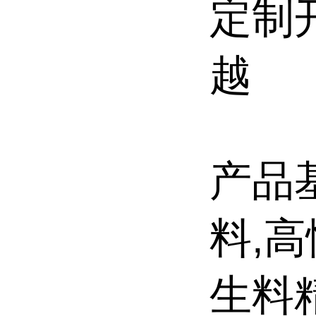
定制
越
产品
料,高
生料