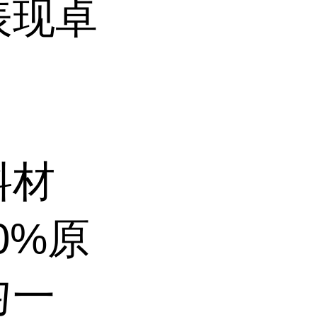
表现卓
料材
0%原
匀一