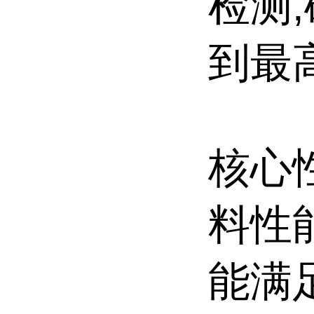
检测
到最
核心
料性
能满