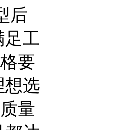
型后
满足工
严格要
理想选
的质量