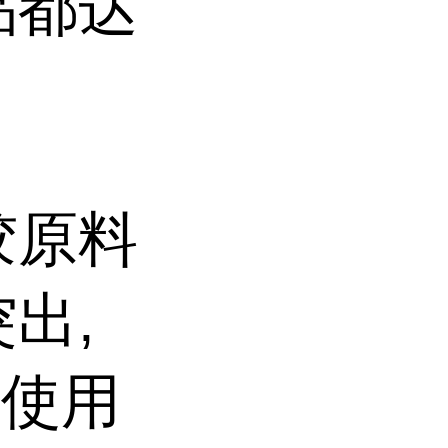
品都达
胶原料
出,
的使用