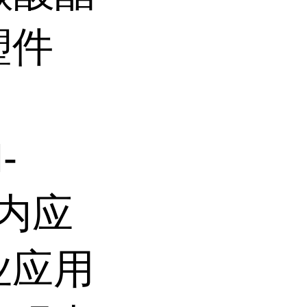
塑件
-
低内应
业应用