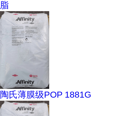
脂
陶氏薄膜级POP 1881G