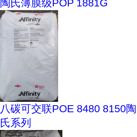
陶氏薄膜级POP 1881G
八碳可交联POE 8480 8150陶
氏系列