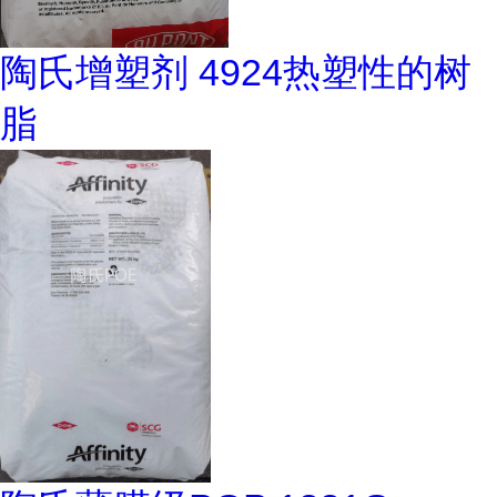
陶氏增塑剂 4924热塑性的树
脂