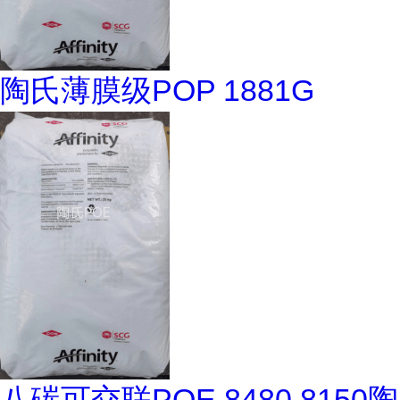
陶氏薄膜级POP 1881G
八碳可交联POE 8480 8150陶