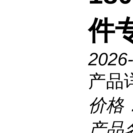
件
2026
产品
价格
产品