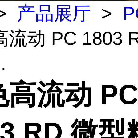
>
产品展厅
>
P
流动 PC 1803 
.
高流动 P
03 RD 微