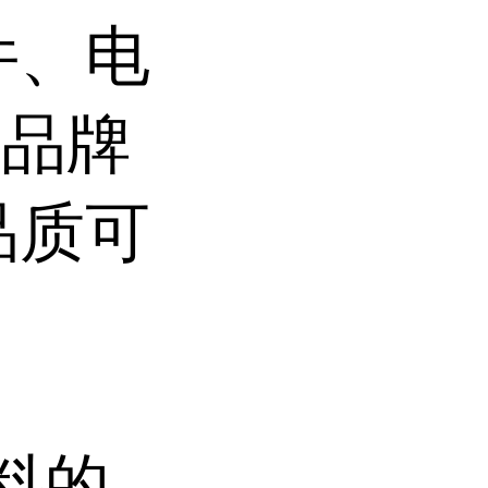
件、电
的品牌
品质可
料的