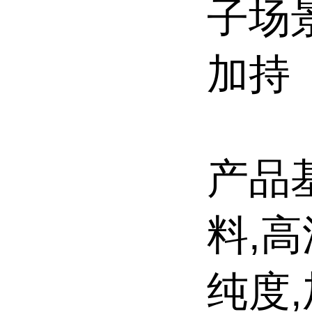
子场
加持
产品
料,
纯度