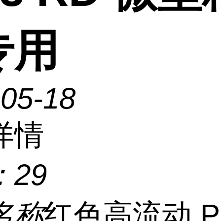
专用
-05-18
详情
：
29
名称
红色高流动 P