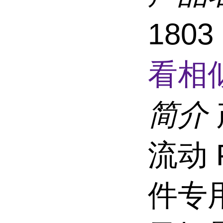
180
看相
简介
流动 
件专