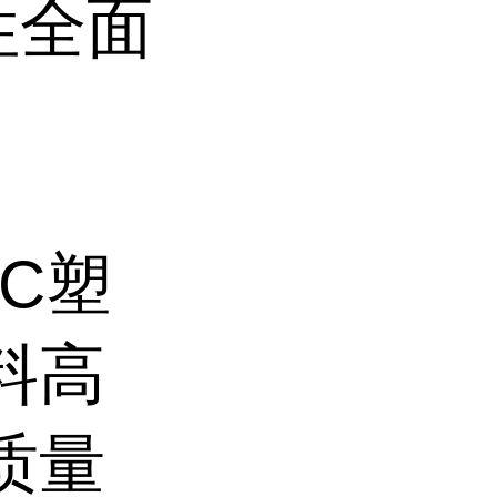
性全面
C塑
料高
质量