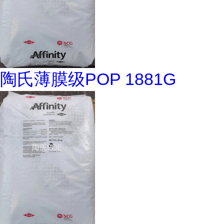
陶氏薄膜级POP 1881G