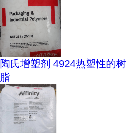
陶氏增塑剂 4924热塑性的树
脂