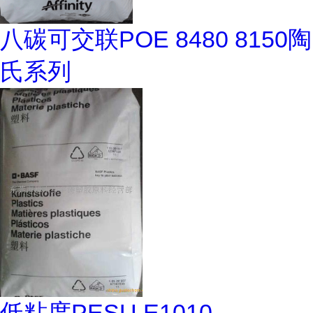
八碳可交联POE 8480 8150陶
氏系列
低粘度PESU E1010