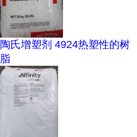
陶氏增塑剂 4924热塑性的树
脂