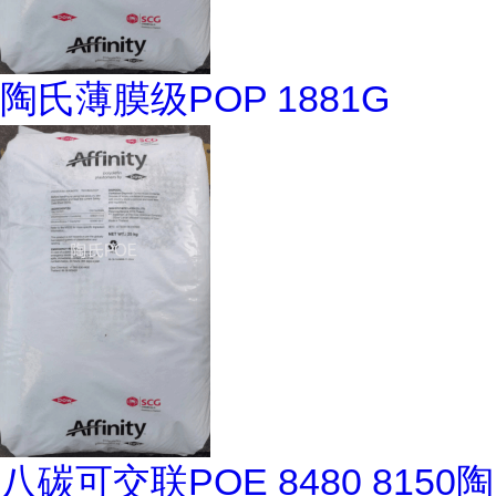
陶氏薄膜级POP 1881G
八碳可交联POE 8480 8150陶