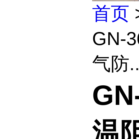
首页
GN-
气防..
GN
温