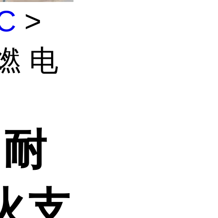
C
>
阻燃 电
 耐
火支