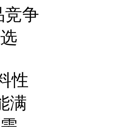
品竞争
之选
料性
能满
用需