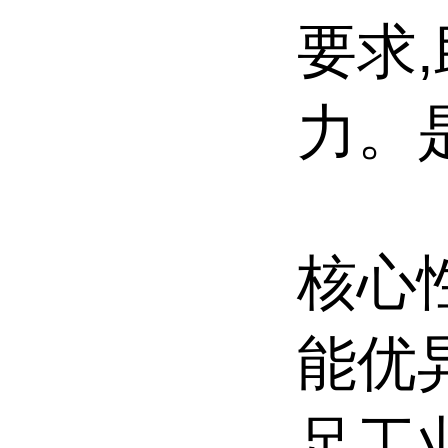
要求
力。
核心
能优
足工