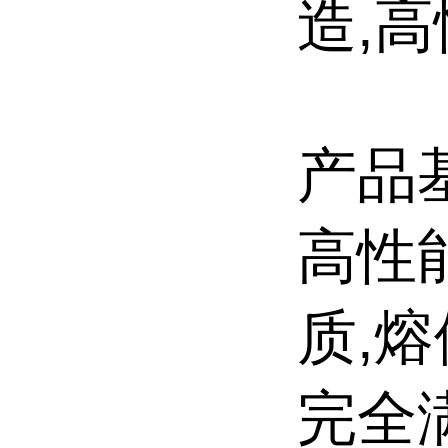
造,
产品
高性
质,
完全