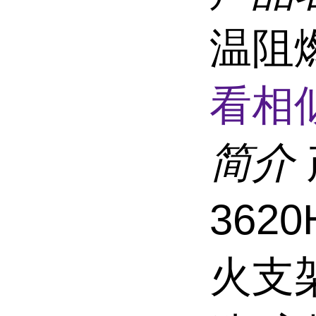
温阻
看相
简介
362
火支