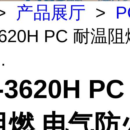
>
产品展厅
>
P
3620H PC 耐温
.
-3620H PC
阻燃 电气防