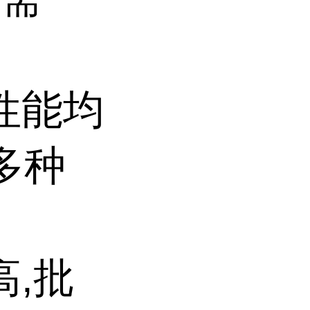
项性能均
多种
高,批