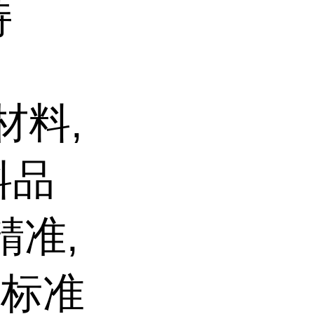
持
材料,
料品
精准,
高标准