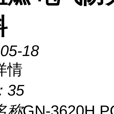
料
-05-18
详情
：
35
名称
GN-3620H P