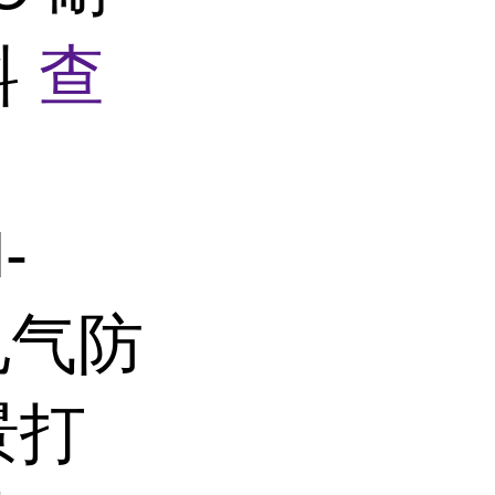
料
查
-
 电气防
景打