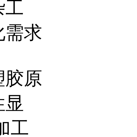
杂工
化需求
塑胶原
性显
加工