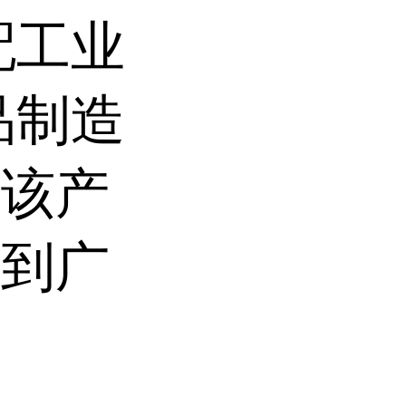
配工业
品制造
。该产
得到广