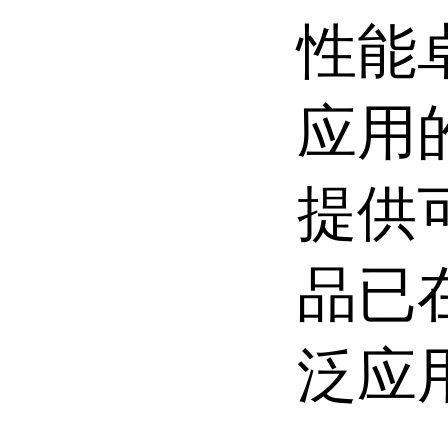
性能
应用
提供
品已
泛应