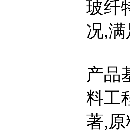
玻纤
况,
产品
料工
著,