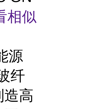
看相似
能源
高玻纤
制造高