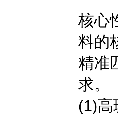
核心
料的
精准
求。
(1)