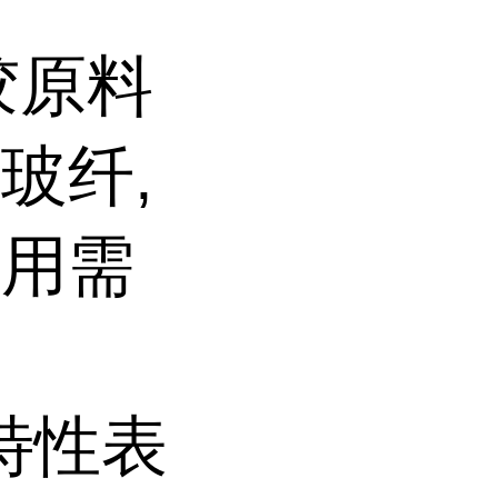
胶原料
玻纤,
使用需
纤特性表