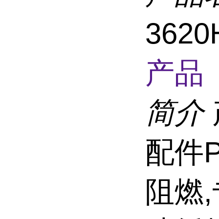
362
产品 
简介
配件P
阻燃