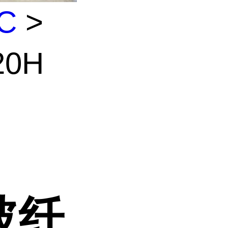
C
>
20H
高玻纤