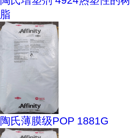
陶氏增塑剂 4924热塑性的树
脂
陶氏薄膜级POP 1881G