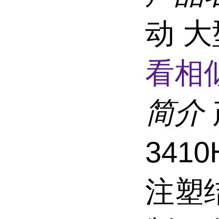
动 
看相
简介
341
注塑