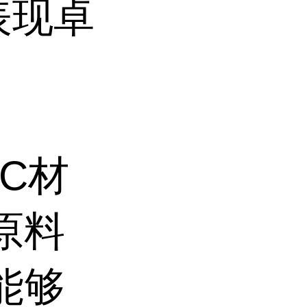
表现卓
C材
原料
能够