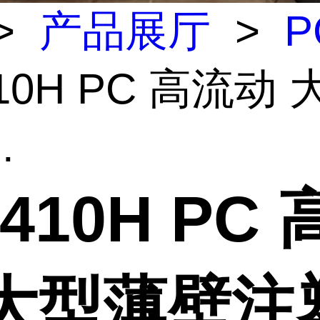
>
产品展厅
>
P
410H PC 高流动
.
3410H PC
 大型薄壁注