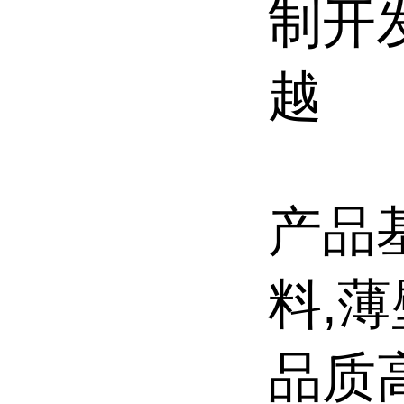
制开
越
产品
料,
品质