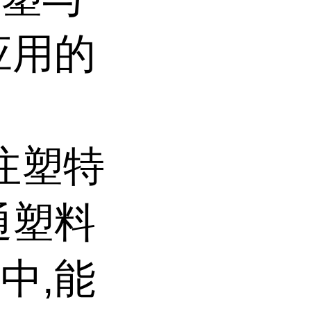
应用的
壁注塑特
通塑料
中,能