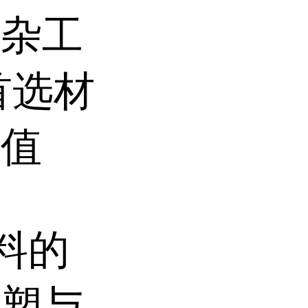
复杂工
首选材
价值
料的
注塑与