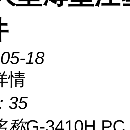
件
-05-18
详情
：
35
名称
G-3410H P