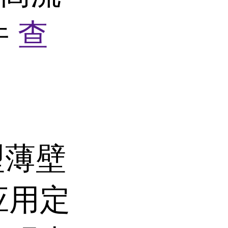
件
查
大型薄壁
应用定