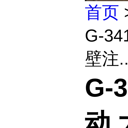
首页
G-3
壁注..
G-
动