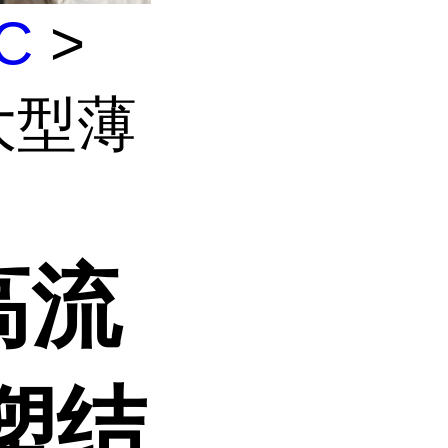
C
>
 大型薄
 高流
塑结