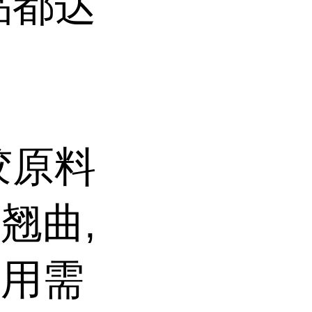
品都达
胶原料
翘曲,
使用需