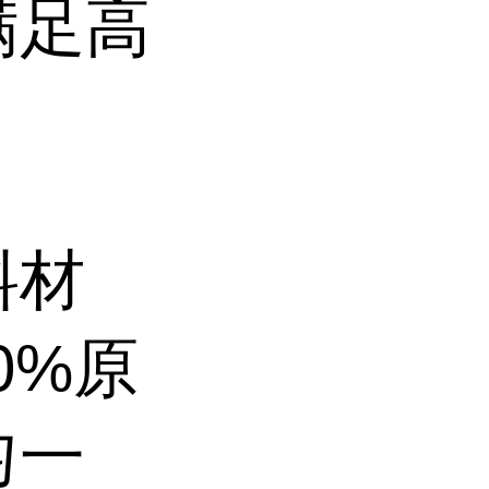
满足高
料材
0%原
匀一