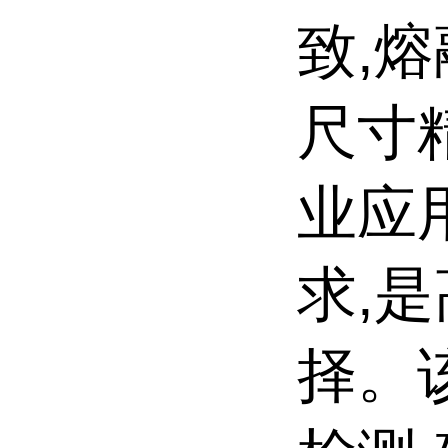
致,
尺寸
业应
求,
择。