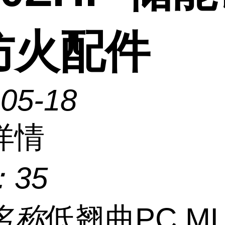
防火配件
-05-18
详情
：
35
名称
低翘曲PC ML