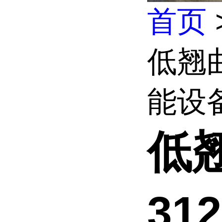
首页
低翘曲
能设备
低翘
31