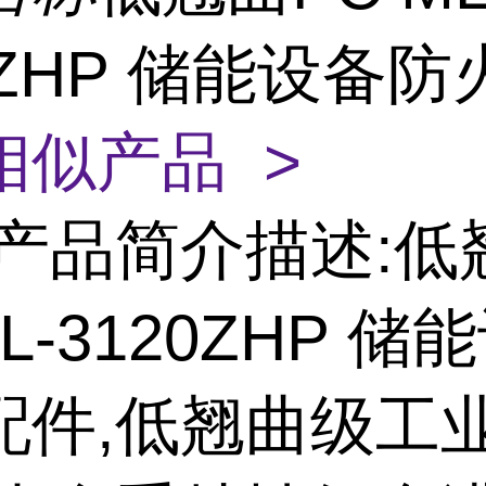
0ZHP 储能设备
相似产品 >
产品简介描述:低
ML-3120ZHP 储
配件,低翘曲级工