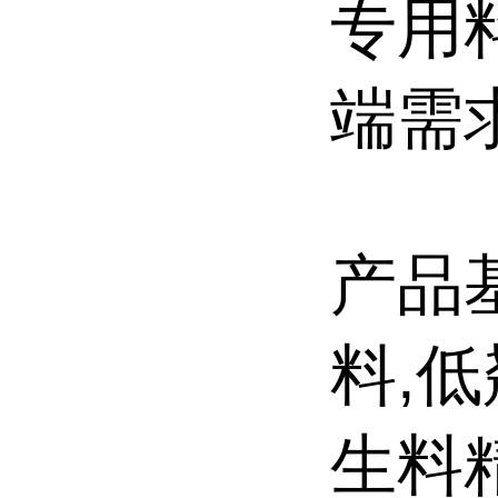
专用
端需
产品
料,低
生料