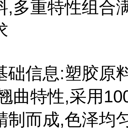
料,多重特性组合
求
基础信息:塑胶原
翘曲特性,采用10
精制而成,色泽均