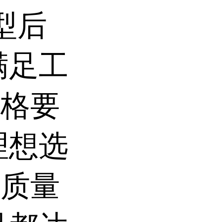
型后
满足工
严格要
理想选
的质量