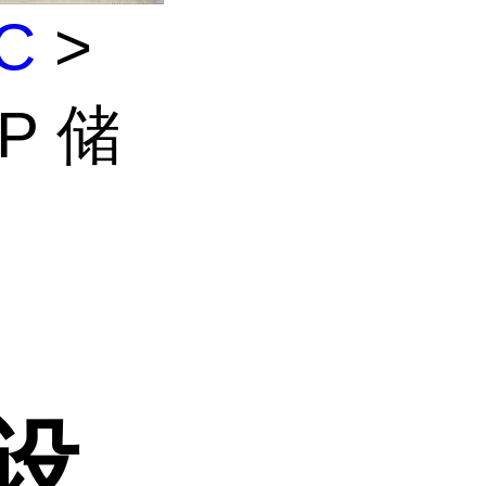
C
>
P 储
能设