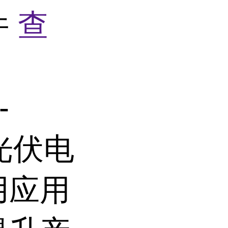
件
查
-
 光伏电
用应用