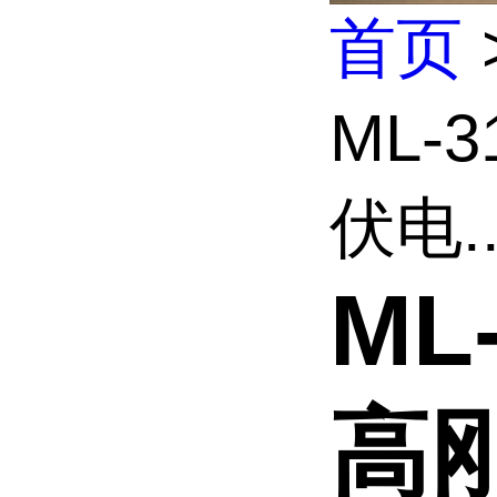
首页
ML-
伏电..
ML
高