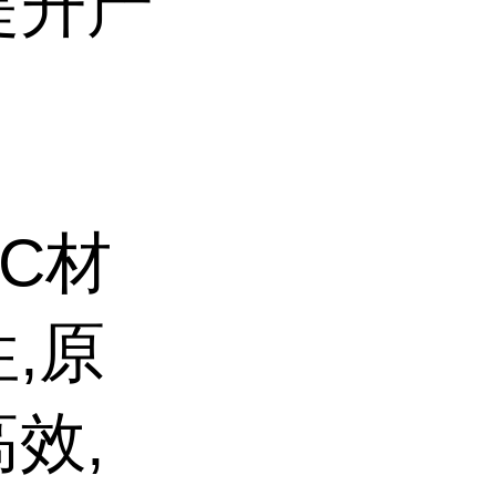
提升产
C材
,原
效,