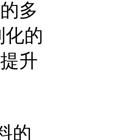
用的多
制化的
业提升
持
料的