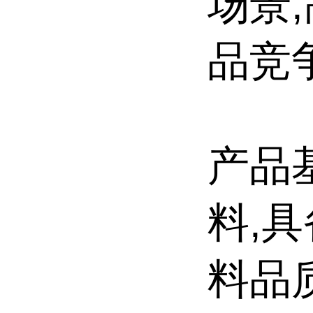
场景
品竞
产品
料,
料品