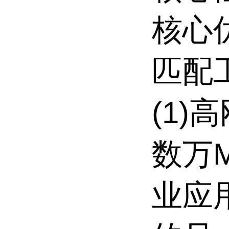
核心
匹配
(1)
数万
业应