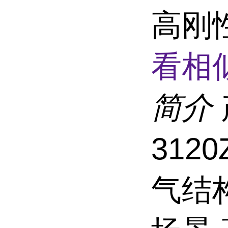
高刚
看相
简介
312
气结