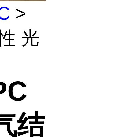
C
>
刚性 光
PC
气结