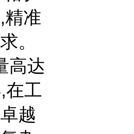
,精准
需求。
模量高达
,在工
持卓越