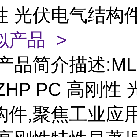
性 光伏电气结构
似产品 >
产品简介描述:ML
0ZHP PC 高刚性
构件,聚焦工业应