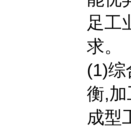
足工
求。
(1)
衡,
成型