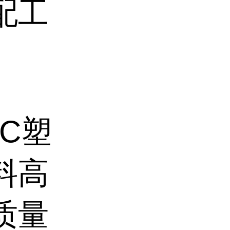
配工
C塑
料高
质量