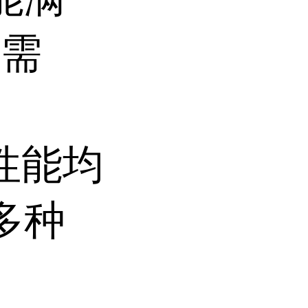
用需
项性能均
多种