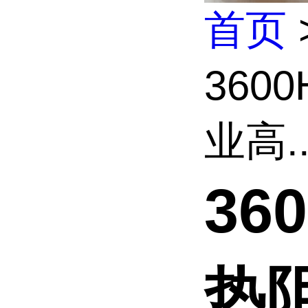
首页
360
业高..
36
热