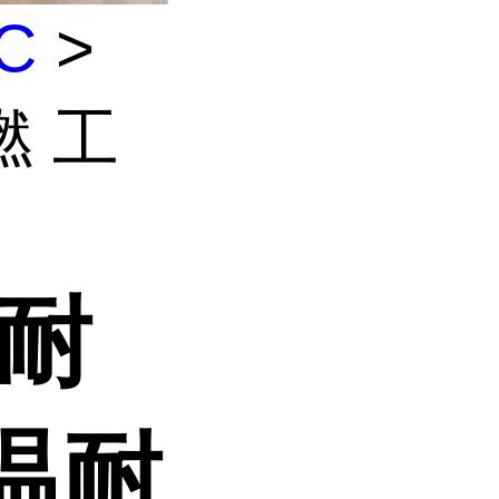
C
>
燃 工
高耐
温耐