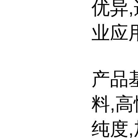
优异
业应
产品
料,
纯度