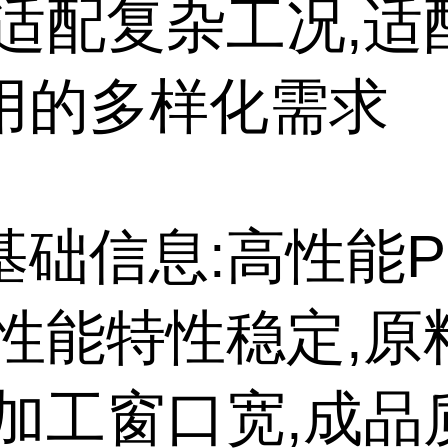
,适配复杂工况,适
用的多样化需求
基础信息:高性能P
高性能特性稳定,原
,加工窗口宽,成品