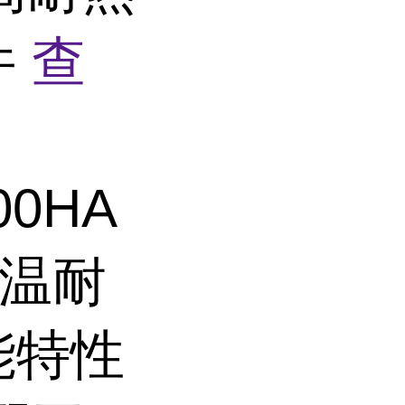
件
查
0HA
高温耐
能特性