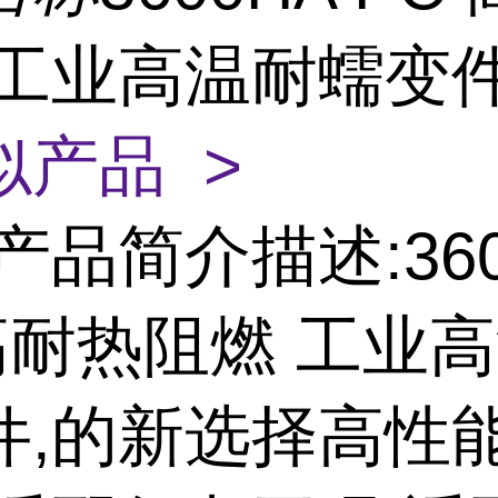
 工业高温耐蠕变
似产品 >
产品简介描述:360
 高耐热阻燃 工业
件,的新选择高性