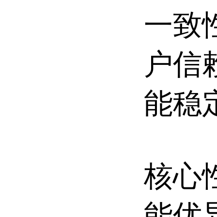
一致
户信
能稳
核心
能优