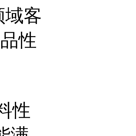
领域客
产品性
料性
能满