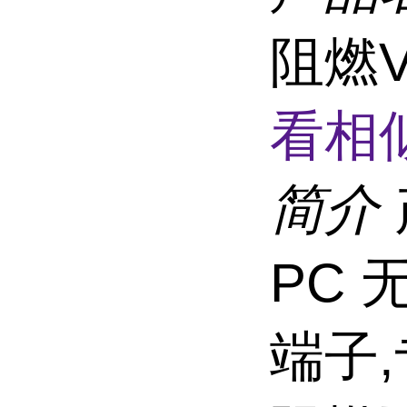
阻燃
看相
简介
PC 
端子