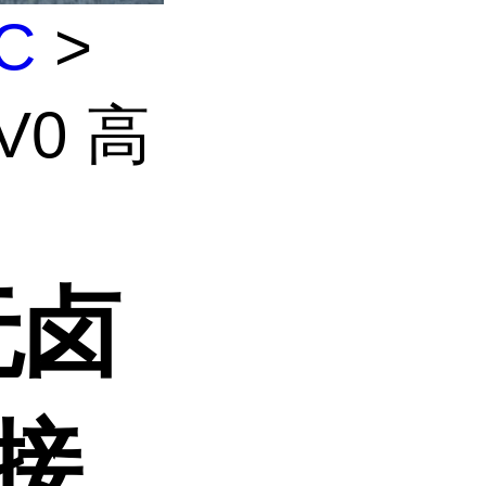
C
>
V0 高
 无卤
缘接