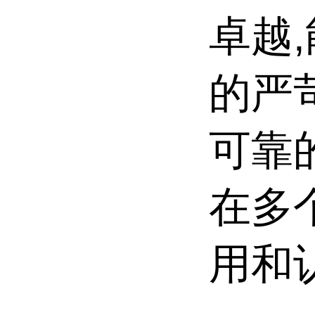
卓越
的严
可靠
在多
用和