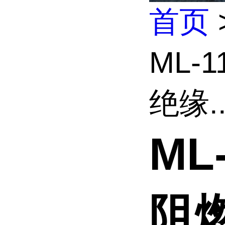
首页
ML-
绝缘..
ML
阻燃