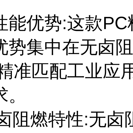
性能优势:这款PC
优势集中在无卤
,精准匹配工业应
求。
无卤阻燃特性:无