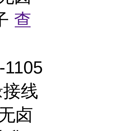
子
查
1105
缘接线
+无卤