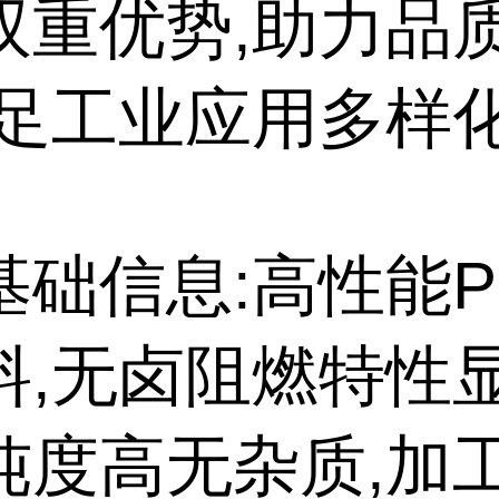
双重优势,助力品
满足工业应用多样
基础信息:高性能P
料,无卤阻燃特性显
纯度高无杂质,加