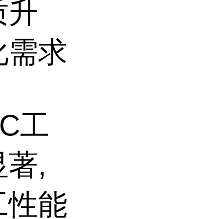
质升
化需求
C工
著,
工性能