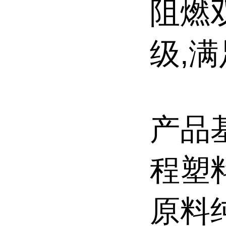
阻燃
级,
产品
程塑
原料