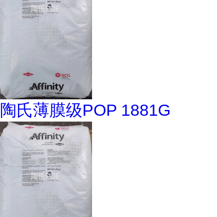
陶氏薄膜级POP 1881G