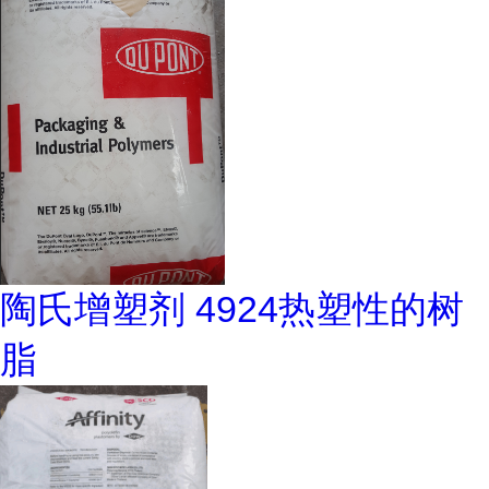
陶氏增塑剂 4924热塑性的树
脂