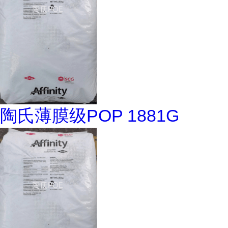
陶氏薄膜级POP 1881G