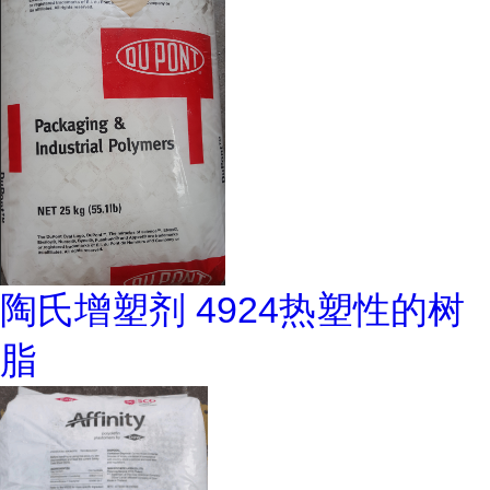
陶氏增塑剂 4924热塑性的树
脂