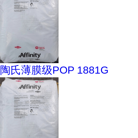
陶氏薄膜级POP 1881G