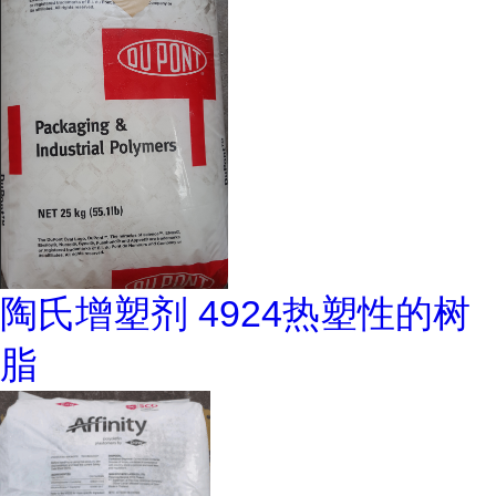
陶氏增塑剂 4924热塑性的树
脂