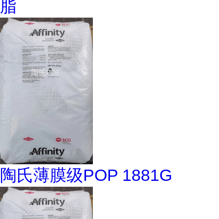
脂
陶氏薄膜级POP 1881G