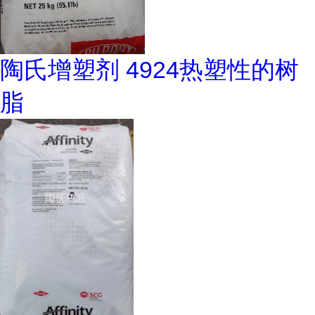
陶氏增塑剂 4924热塑性的树
脂