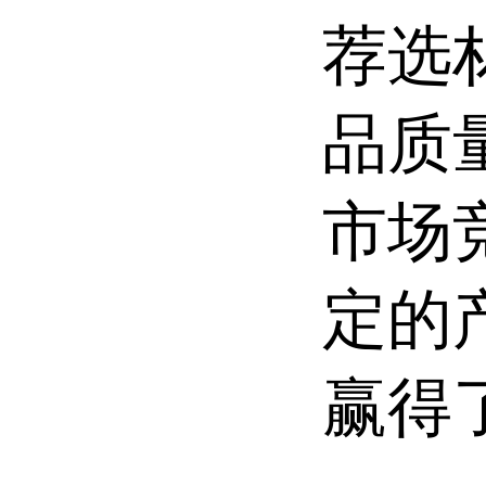
荐选
品质
市场
定的
赢得