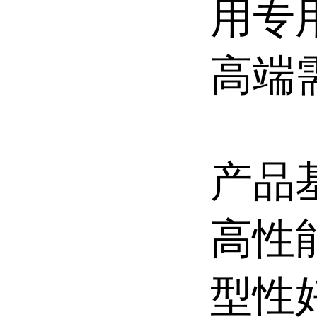
用专
高端
产品
高性
型性