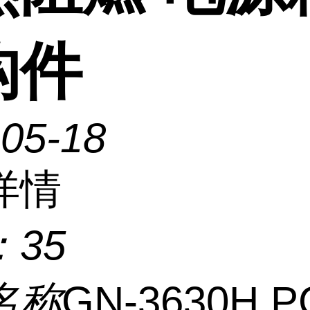
构件
-05-18
详情
：
35
名称
GN-3630H P