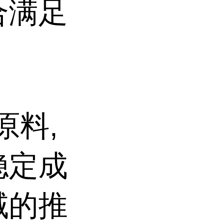
合满足
原料,
稳定成
域的推