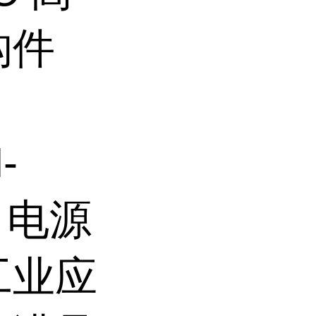
构件
-
燃 电源
工业应