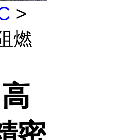
C
>
热阻燃
 高
精密