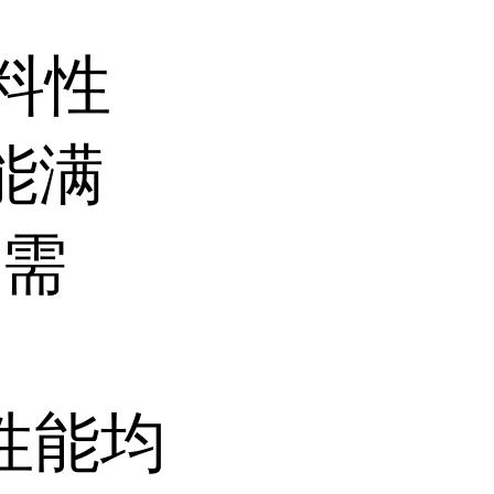
料性
能满
用需
项性能均