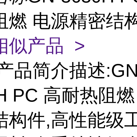
阻燃 电源精密结
相似产品 >
产品简介描述:GN
0H PC 高耐热阻
结构件,高性能级