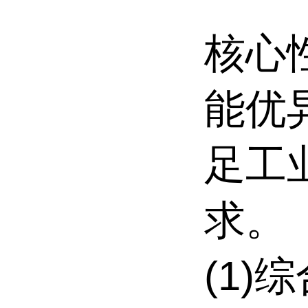
核心
能优
足工
求。
(1)