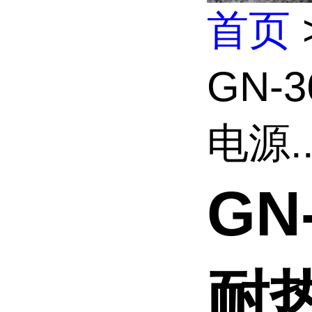
首页
GN-
电源..
GN
耐