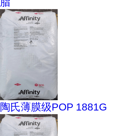
脂
陶氏薄膜级POP 1881G