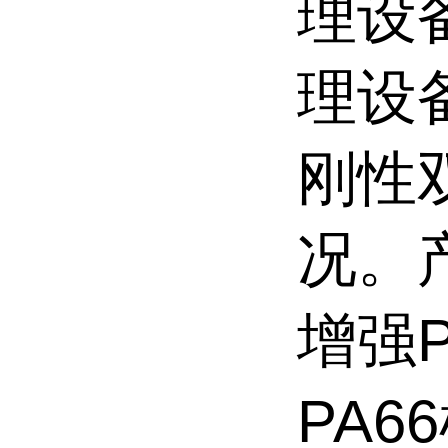
理设
理设
刚性
况。
增强P
PA