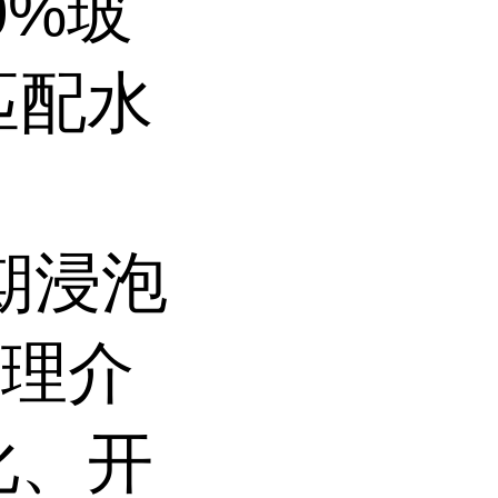
0%玻
匹配水
长期浸泡
处理介
化、开