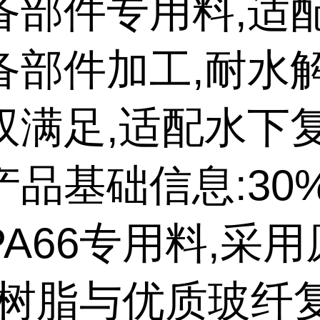
备部件专用料,适
备部件加工,耐水解
双满足,适配水下
产品基础信息:30
A66专用料,采
66树脂与优质玻纤