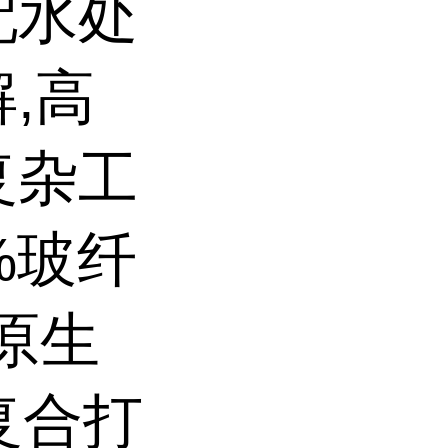
配水处
,高
复杂工
%玻纤
用原生
复合打