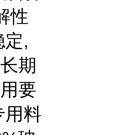
解性
定,
件长期
使用要
专用料