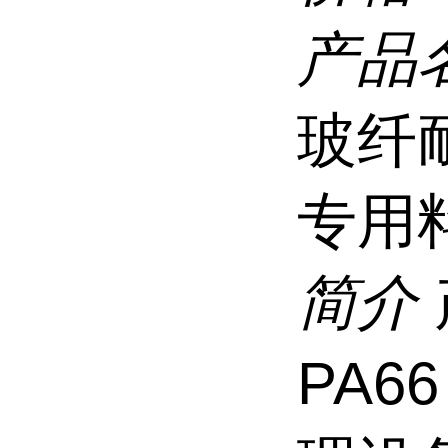
产品
玻纤
专用
简介
PA6