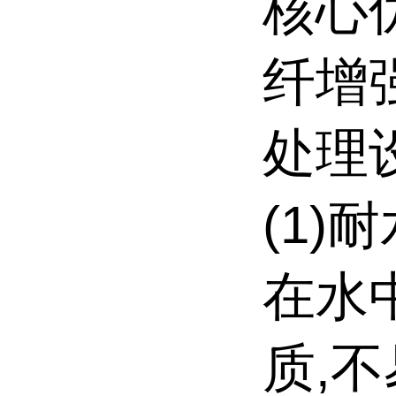
核心
纤增
处理
(1)
在水
质,