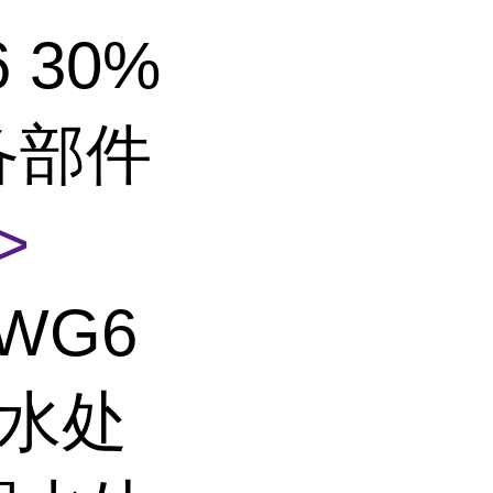
6 30%
备部件
>
WG6
 水处